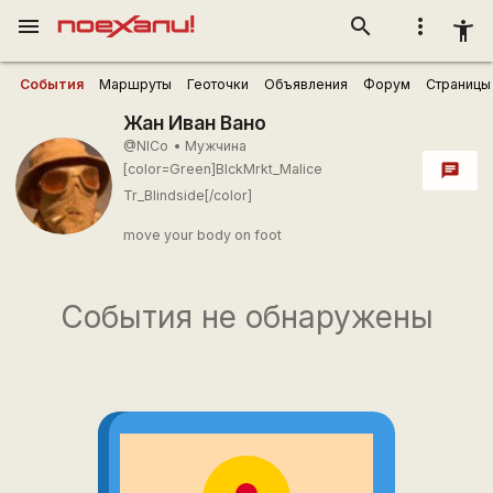
menu
search
more_vert
accessibility_new
События
Маршруты
Геоточки
Объявления
Форум
Страницы
Жан Иван Вано
@NICo
•
Мужчина
[color=Green]BlckMrkt_Malice
chat
Tr_Blindside[/color]
move your body on foot
События не обнаружены