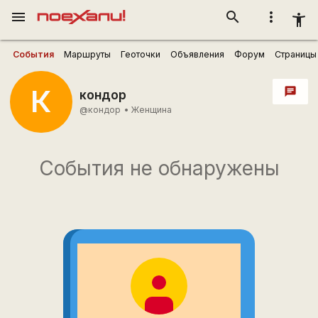
menu
search
more_vert
accessibility_new
События
Маршруты
Геоточки
Объявления
Форум
Страницы
К
chat
кондор
@кондор
•
Женщина
События не обнаружены