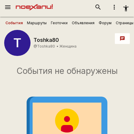
menu
search
more_vert
accessibility_new
События
Маршруты
Геоточки
Объявления
Форум
Страницы
T
chat
Toshka80
@Toshka80
•
Женщина
События не обнаружены