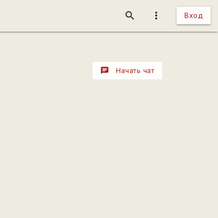
search
more_vert
Вход
chat
Начать чат