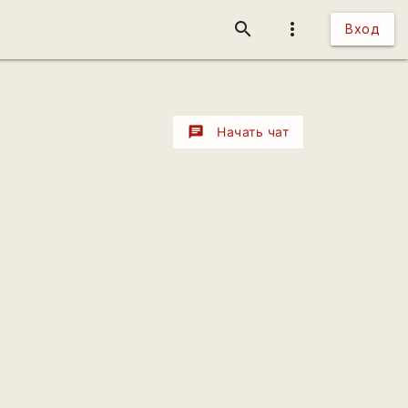
search
more_vert
Вход
chat
Начать чат