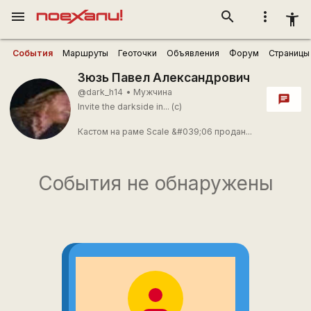
menu
search
more_vert
accessibility_new
События
Маршруты
Геоточки
Объявления
Форум
Страницы
Зюзь Павел Александрович
@dark_h14
•
Мужчина
chat
Invite the darkside in... (c)
Кастом на раме Scale &#039;06 продан...
События не обнаружены