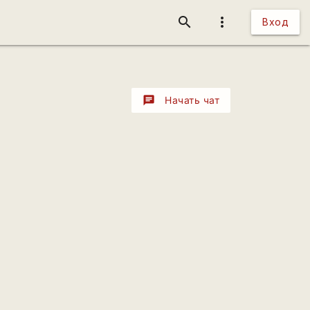
search
more_vert
Вход
chat
Начать чат