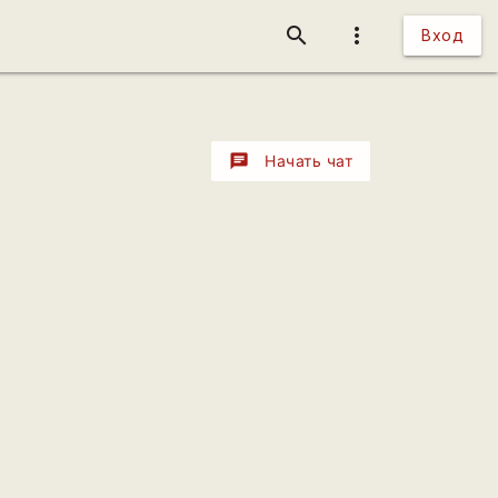
search
more_vert
Вход
chat
Начать чат