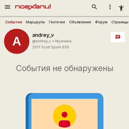
menu
search
more_vert
accessibility_new
События
Маршруты
Геоточки
Объявления
Форум
Страницы
andrey_v
A
chat
@andrey_v
•
Мужчина
2017 Scott Spark 930
События не обнаружены