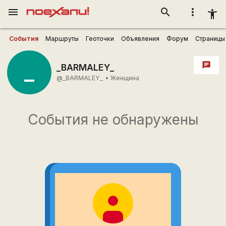
menu
search
more_vert
accessibility_new
События
Маршруты
Геоточки
Объявления
Форум
Страницы
_
chat
_BARMALEY_
@_BARMALEY_
•
Женщина
События не обнаружены