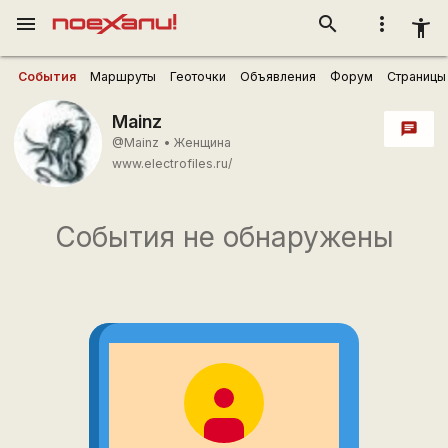
menu
search
more_vert
accessibility_new
События
Маршруты
Геоточки
Объявления
Форум
Страницы
Mainz
chat
@Mainz
•
Женщина
www.electrofiles.ru/
События не обнаружены