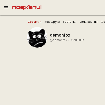
menu
События
Маршруты
Геоточки
Объявления
Фо
demonfox
@demonfox
•
Женщина