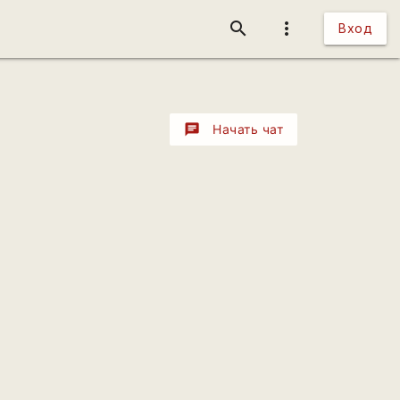
search
more_vert
Вход
chat
Начать чат