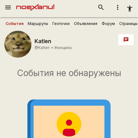
menu
search
more_vert
accessibility_new
События
Маршруты
Геоточки
Объявления
Форум
Страницы
chat
Katlen
@Katlen
•
Женщина
События не обнаружены