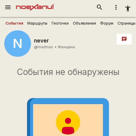
menu
search
more_vert
accessibility_new
События
Маршруты
Геоточки
Объявления
Форум
Страницы
N
chat
never
@madmax
•
Женщина
События не обнаружены