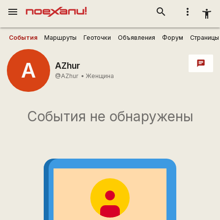
menu
search
more_vert
accessibility_new
События
Маршруты
Геоточки
Объявления
Форум
Страницы
A
chat
AZhur
@AZhur
•
Женщина
События не обнаружены