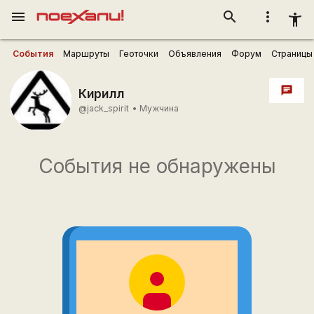
menu
search
more_vert
accessibility_new
События
Маршруты
Геоточки
Объявления
Форум
Страницы
chat
Кирилл
@jack_spirit
•
Мужчина
События не обнаружены