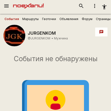
menu
search
more_vert
accessibility_new
События
Маршруты
Геоточки
Объявления
Форум
Страницы
chat
JURGENKOM
@JURGENKOM
•
Мужчина
События не обнаружены