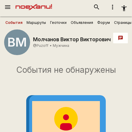
menu
search
more_vert
accessibility_new
События
Маршруты
Геоточки
Объявления
Форум
Страницы
ВМ
chat
Молчанов Виктор Викторович
@Puzoff
•
Мужчина
События не обнаружены