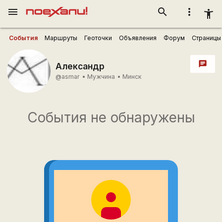
menu
search
more_vert
accessibility_new
События
Маршруты
Геоточки
Объявления
Форум
Страницы
chat
Александр
@asmar
•
Мужчина
•
Минск
События не обнаружены