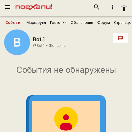
menu
search
more_vert
accessibility_new
События
Маршруты
Геоточки
Объявления
Форум
Страницы
B
chat
Bot.1
@Bot.1
•
Женщина
События не обнаружены