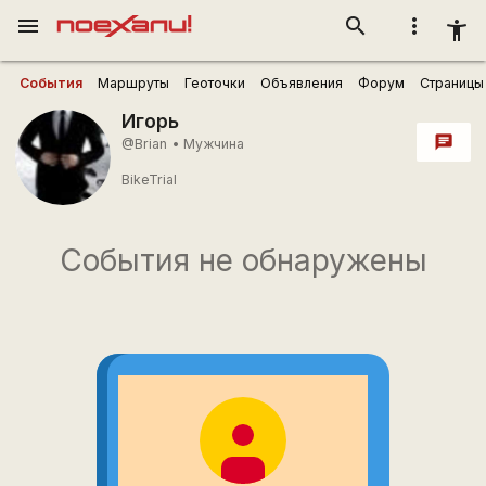
menu
search
more_vert
accessibility_new
События
Маршруты
Геоточки
Объявления
Форум
Страницы
Игорь
chat
@Brian
•
Мужчина
BikeTrial
События не обнаружены