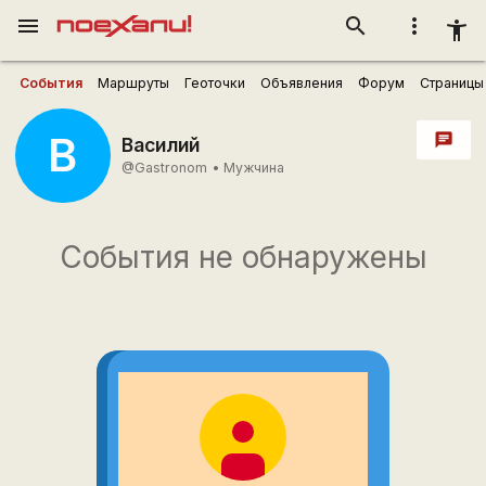
menu
search
more_vert
accessibility_new
События
Маршруты
Геоточки
Объявления
Форум
Страницы
В
chat
Василий
@Gastronom
•
Мужчина
События не обнаружены