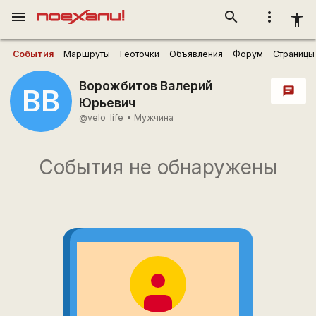
menu
search
more_vert
accessibility_new
События
Маршруты
Геоточки
Объявления
Форум
Страницы
Ворожбитов Валерий
ВВ
chat
Юрьевич
@velo_life
•
Мужчина
События не обнаружены