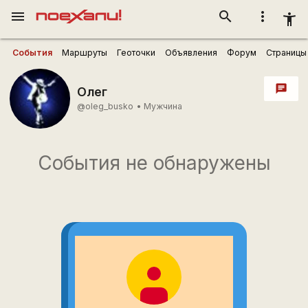
menu
search
more_vert
accessibility_new
События
Маршруты
Геоточки
Объявления
Форум
Страницы
chat
Олег
@oleg_busko
•
Мужчина
События не обнаружены