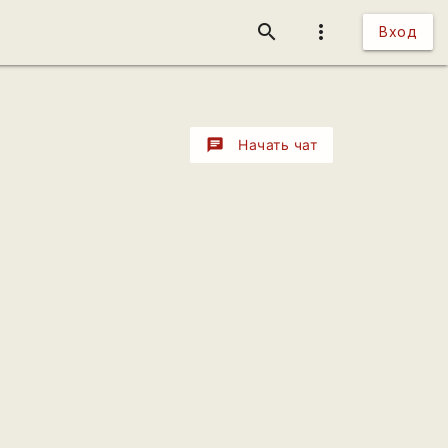
search
more_vert
Вход
chat
Начать чат