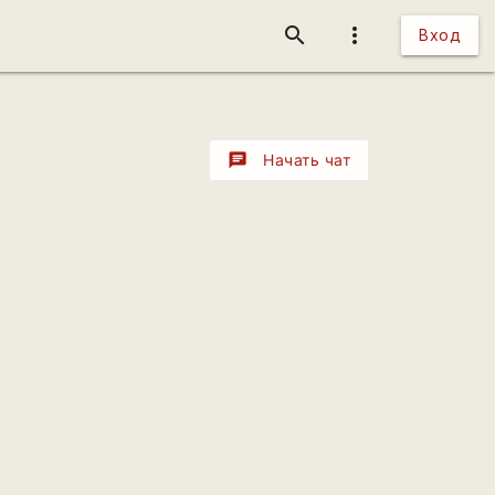
search
more_vert
Вход
chat
Начать чат