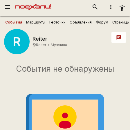
menu
search
more_vert
accessibility_new
События
Маршруты
Геоточки
Объявления
Форум
Страницы
R
chat
Reiter
@Reiter
•
Мужчина
События не обнаружены