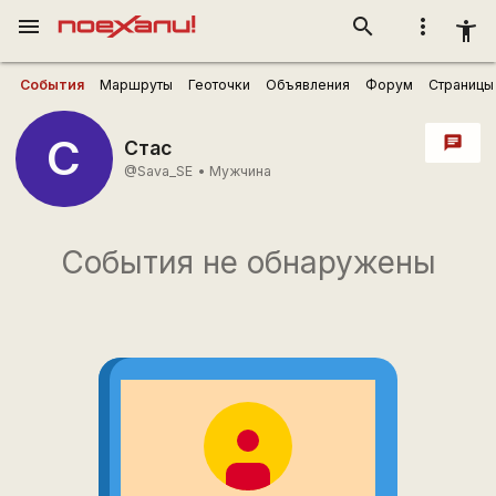
menu
search
more_vert
accessibility_new
События
Маршруты
Геоточки
Объявления
Форум
Страницы
С
chat
Стас
@Sava_SE
•
Мужчина
События не обнаружены