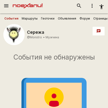
menu
search
more_vert
accessibility_new
События
Маршруты
Геоточки
Объявления
Форум
Страницы
chat
Сережа
@Monstro
•
Мужчина
События не обнаружены