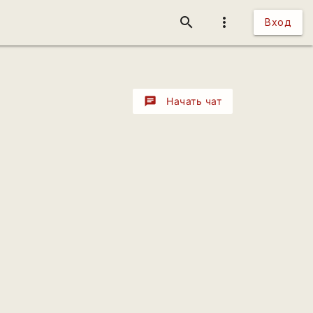
search
more_vert
Вход
chat
Начать чат