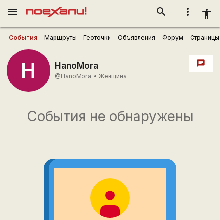
menu
search
more_vert
accessibility_new
События
Маршруты
Геоточки
Объявления
Форум
Страницы
H
chat
HanoMora
@HanoMora
•
Женщина
События не обнаружены