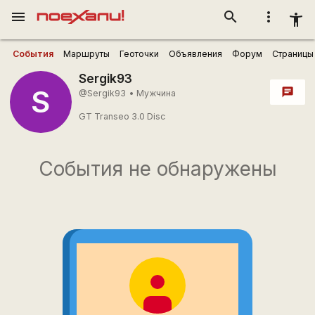
menu
search
more_vert
accessibility_new
События
Маршруты
Геоточки
Объявления
Форум
Страницы
Sergik93
S
chat
@Sergik93
•
Мужчина
GT Transeo 3.0 Disc
События не обнаружены