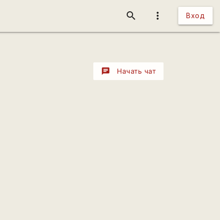
search
more_vert
Вход
chat
Начать чат