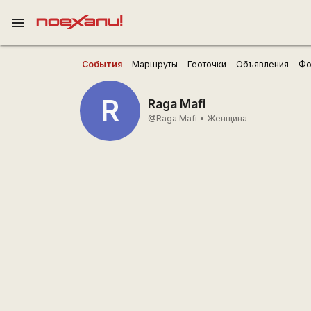
menu
События
Маршруты
Геоточки
Объявления
Фо
R
Raga Mafi
@Raga Mafi
•
Женщина