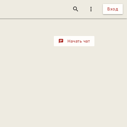
search
more_vert
Вход
chat
Начать чат