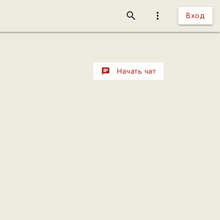
search
more_vert
Вход
chat
Начать чат