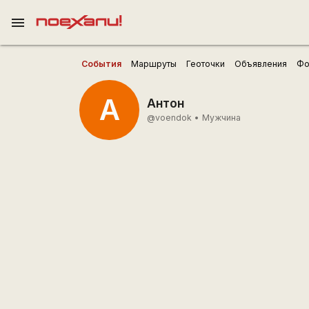
menu
События
Маршруты
Геоточки
Объявления
Фо
А
Антон
@voendok
•
Мужчина