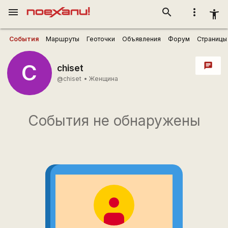
menu
search
more_vert
accessibility_new
События
Маршруты
Геоточки
Объявления
Форум
Страницы
C
chat
chiset
@chiset
•
Женщина
События не обнаружены