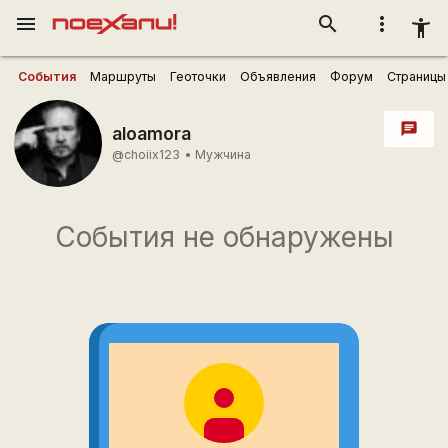
menu
search
more_vert
accessibility_new
События
Маршруты
Геоточки
Объявления
Форум
Страницы
chat
aloamora
@choiix123
•
Мужчина
События не обнаружены