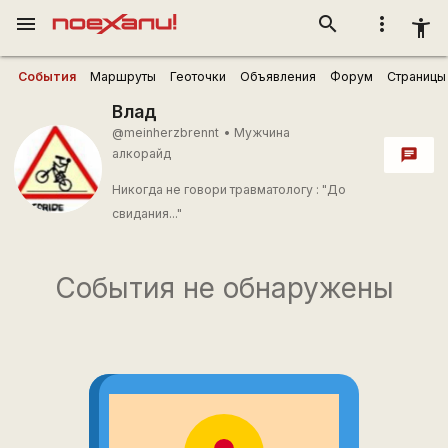
menu
search
more_vert
accessibility_new
События
Маршруты
Геоточки
Объявления
Форум
Страницы
Влад
@meinherzbrennt
•
Мужчина
алкорайд
chat
Никогда не говори травматологу : "До
свидания..."
События не обнаружены