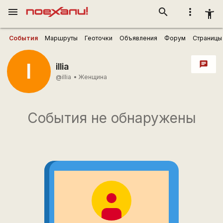
menu
search
more_vert
accessibility_new
События
Маршруты
Геоточки
Объявления
Форум
Страницы
I
chat
illia
@illia
•
Женщина
События не обнаружены