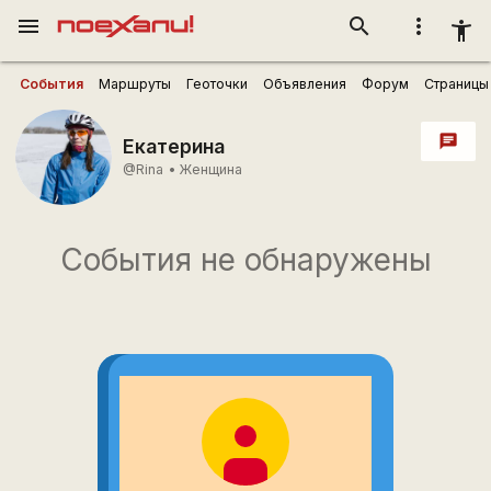
menu
search
more_vert
accessibility_new
События
Маршруты
Геоточки
Объявления
Форум
Страницы
chat
Екатерина
@Rina
•
Женщина
События не обнаружены