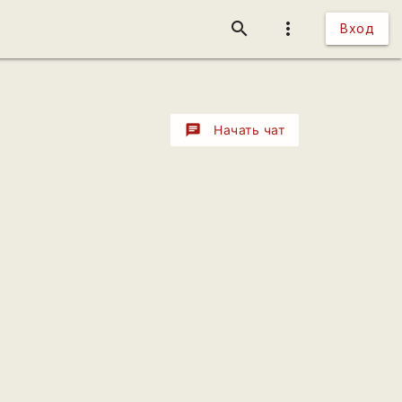
search
more_vert
Вход
chat
Начать чат