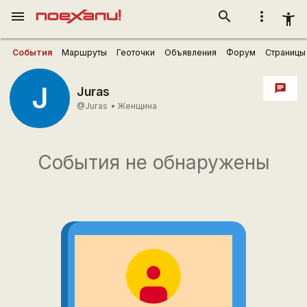
menu
search
more_vert
accessibility_new
События
Маршруты
Геоточки
Объявления
Форум
Страницы
J
chat
Juras
@Juras
•
Женщина
События не обнаружены