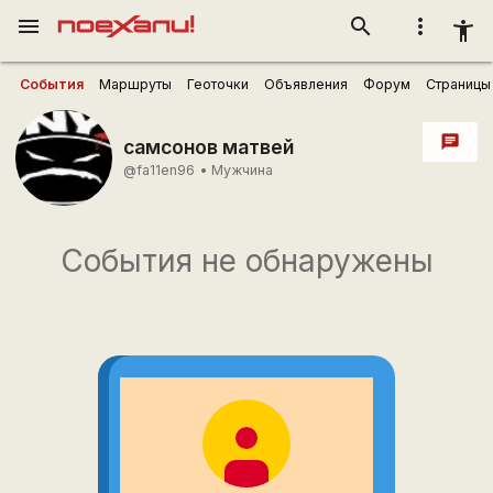
menu
search
more_vert
accessibility_new
События
Маршруты
Геоточки
Объявления
Форум
Страницы
chat
самсонов матвей
@fa11en96
•
Мужчина
События не обнаружены