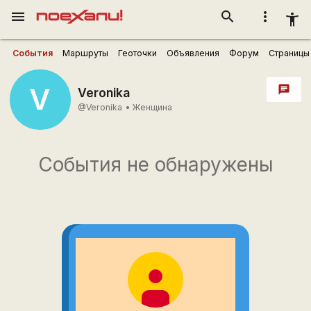
menu
search
more_vert
accessibility_new
События
Маршруты
Геоточки
Объявления
Форум
Страницы
V
chat
Veronika
@Veronika
•
Женщина
События не обнаружены