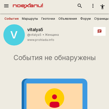
menu
search
more_vert
accessibility_new
События
Маршруты
Геоточки
Объявления
Форум
Страницы
vitalya5
V
chat
@vitalya5
•
Женщина
www.prohlada.info
События не обнаружены