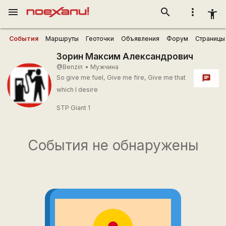
menu
search
more_vert
accessibility_new
События
Маршруты
Геоточки
Объявления
Форум
Страницы
Зорин Максим Александрович
@Benzin
•
Мужчина
So give me fuel, Give me fire, Give me that
chat
which I desire
STP Giant 1
События не обнаружены