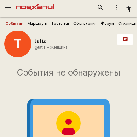
menu
search
more_vert
accessibility_new
События
Маршруты
Геоточки
Объявления
Форум
Страницы
T
chat
tatiz
@tatiz
•
Женщина
События не обнаружены