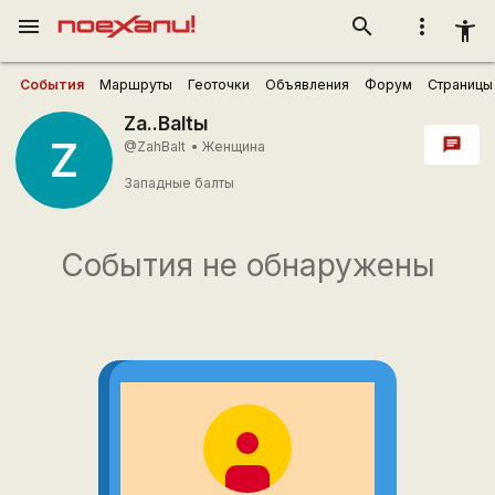
menu
search
more_vert
accessibility_new
События
Маршруты
Геоточки
Объявления
Форум
Страницы
Za..Baltы
Z
chat
@ZahBalt
•
Женщина
Западные балты
События не обнаружены