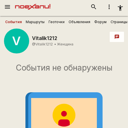
menu
search
more_vert
accessibility_new
События
Маршруты
Геоточки
Объявления
Форум
Страницы
V
chat
Vitalik1212
@Vitalik1212
•
Женщина
События не обнаружены