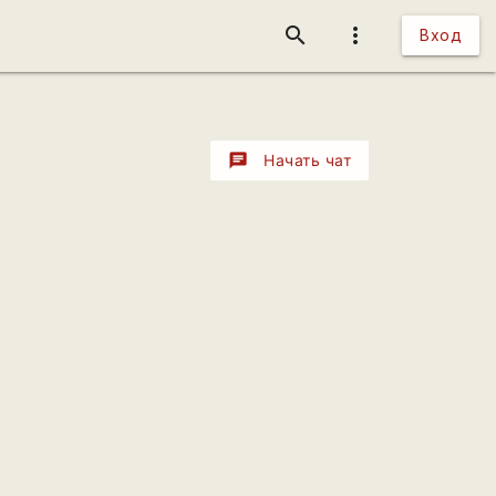
search
more_vert
Вход
chat
Начать чат