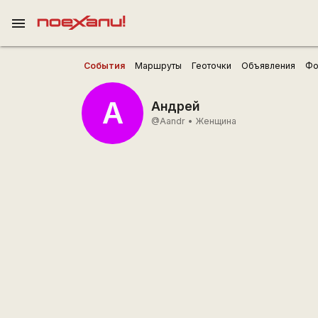
menu
События
Маршруты
Геоточки
Объявления
Фо
А
Андрей
@Aandr
•
Женщина